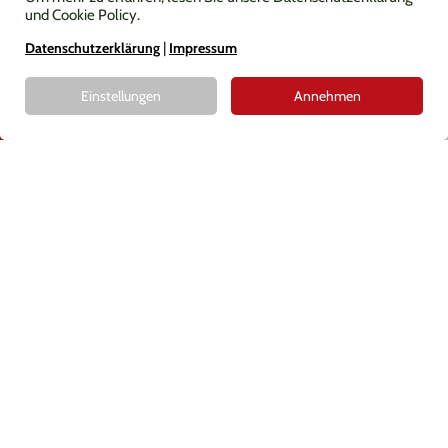
und Cookie Policy.
Datenschutzerklärung
|
Impressum
Einstellungen
Annehmen
RENT ONLINE
MENÜ
Our rental - your
advantages!
Rental bonus at Intersport Kerschbaumer in St.
Johann
We appreciate the loyalty of our customers and would like to
thank them with the Intersport Rent benefits for regular
customers. If you rent your ski equipment from Intersport
again, you will automatically receive benefits. New customers