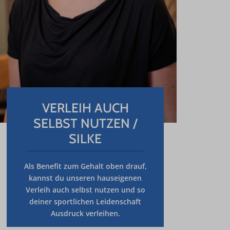
VERLEIH AUCH
SELBST NUTZEN /
SILKE
Als Benefit zum Gehalt oben drauf,
kannst du unseren
hauseigenen
Verleih auch selbst nutzen
und so
deiner sportlichen Leidenschaft
Ausdruck verleihen.