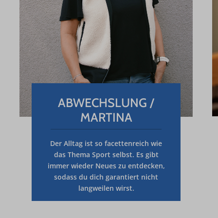
ABWECHSLUNG /
MARTINA
Der
Alltag
ist
so
facettenreich
wie
das
Thema
Sport
selbst.
Es
gibt
immer
wieder
Neues
zu
entdecken,
sodass
du
dich
garantiert
nicht
langweilen
wirst.