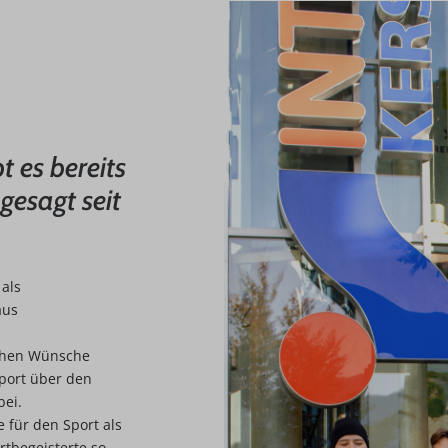
t es bereits
gesagt seit
 als
aus
ichen Wünsche
port über den
bei.
 für den Sport als
rtbegeisterte so