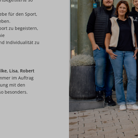
iebe für den Sport,
geben.
ort zu begeistern,
ie
d Individualität zu
lke, Lisa, Robert
mmer im Auftrag
nung mit den
o besonders.