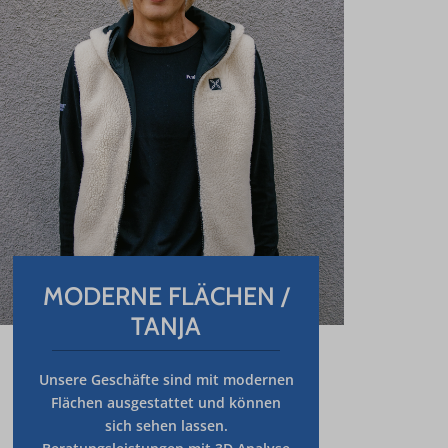
MODERNE FLÄCHEN /
TANJA
Unsere Geschäfte sind mit
modernen
Flächen
ausgestattet und können
sich sehen lassen.