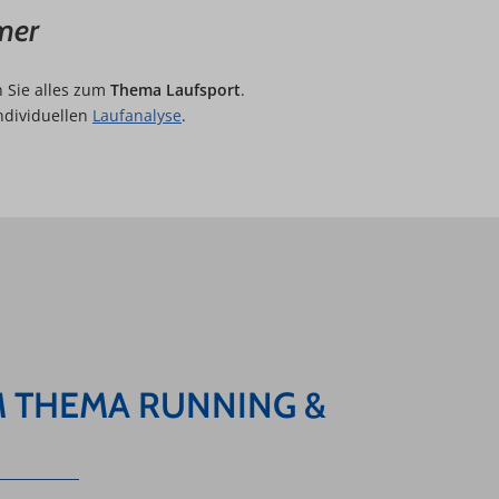
mer
n Sie alles zum
Thema Laufsport
.
ndividuellen
Laufanalyse
.
M THEMA RUNNING &