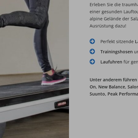
Erleben Sie die traumh
einer gesunden Lauftou
alpine Gelände der Sal
Ausrüstung dazu!
Perfekt sitzende
L
Trainingshosen
u
Laufuhren
für ge
Unter anderem führen
On, New Balance, Salo
Suunto, Peak Perform