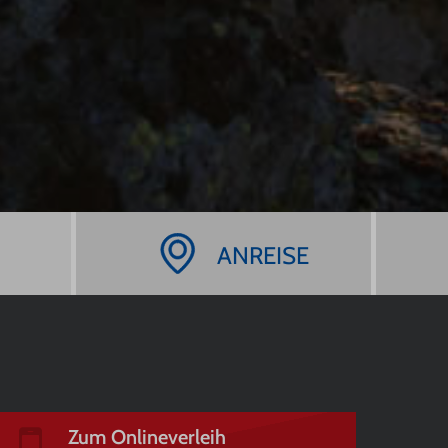
ANREISE
Zum Onlineverleih